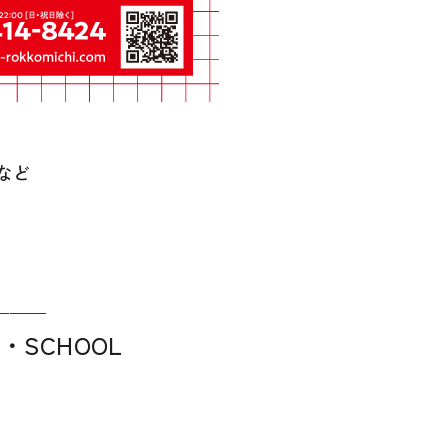
など
———
SCHOOL