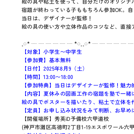
絵の具や粘土を使って、自分だけのオリジナ
宿題が終わっている子ももちろん参加OK。
当日は、デザイナーが監修！
絵の具の使い方や立体作品のコツなど、直接
˳◌* ┈ ┈ ┈ ┈ ┈ ┈ *◌˳˳◌* ┈ ┈ ┈ ┈ ┈ ┈ 
【対象】小学生〜中学生
【参加費】基本無料
【日付】2025年8月9（土）
【時間】13:00〜18:00
【参加特典】当日はデザイナーが監修！魅力
【内容】夏休みの図画工作の宿題を塾で一緒
絵の具でポスターを描いたり、粘土で立体を
【定員】お申し込み状況をみて判断、お早め
【開催場所】秀英iD予備校六甲道校
(神戸市灘区高徳町2丁目1-19エスポワール六甲1