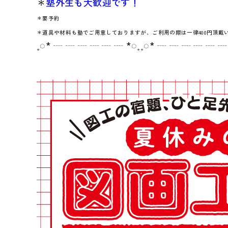
＊
塾外生も大歓迎です！
＊要予約
＊道具や材料も塾でご用意しておりますが、ご利用の際は一律400円頂戴
˳◌* ┈ ┈ ┈ ┈ ┈ ┈ *◌˳˳◌* ┈ ┈ ┈ ┈ ┈ ┈ 