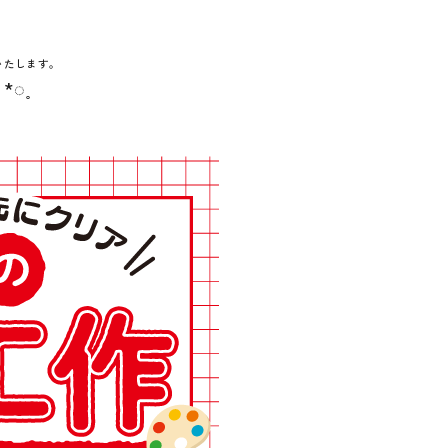
いたします。
*◌˳